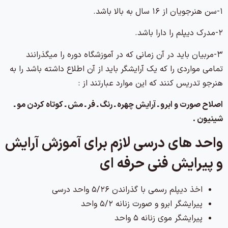
۱-سن هنرجويان از ۱۶ سال به بالا باشد.
۲-مدرك ديپلم را دارا باشد.
۳-مربیان بايد در آن زمانی که در آموزشگاه دوره را میگذرانند
تمامي مواردي را كه يك آرايشگر بايد از آن اطلاع داشته باشد را به
هنرجو تدريس كنند كه اين موارد عبارتند از :
اصلاح صورت و ابرو ـ آرايش چهره ـ رنگ ـ فر ـ مش ـ كوتاه كردن مو ـ
شينيون .
واحد های درسی لازم برای آموزش آرایش
و پیرایش فنی حرفه ای
اخذ دیپلم رسمی با گذراندن ۵/۲۶ واحد درسی
پیرایشگر ابرو و صورت زنانه ۵/۲ واحد
پیرایشگر موی زنانه ۵ واحد