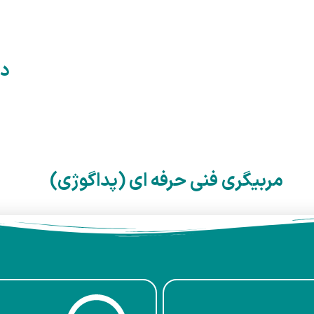
دو
مربیگری فنی حرفه ای (پداگوژی)