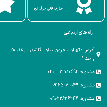
مدرک فنی حرفه ای
راه های ارتباطی
آدرس : تهران ، جردن ، بلوار گلشهر ، پلاک 20 ،
واحد 1
مشاوره: 22010692 – 021
مشاوره: 09125080049
مشاوره: 09022626246